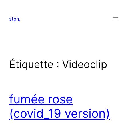
Aller
au
stph.
contenu
Étiquette :
Videoclip
fumée rose
(covid_19 version)