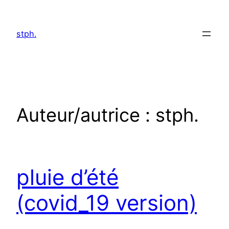
Aller
au
stph.
contenu
Auteur/autrice :
stph.
pluie d’été
(covid_19 version)